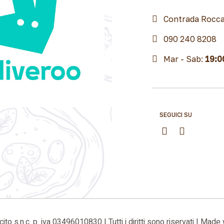
Contrada Rocca
090 240 8208
Mar - Sab:
19:0
SEGUICI SU
to s.n.c. p. iva 03496010830 | Tutti i diritti sono riservati | Made