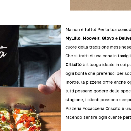
Ma non è tutto! Per la tua comodi
MyLillo, Mooveit, Glovo
e
Deliv
cuore della tradizione messinese.
Che si tratti di una cena in famig
Criscito
è il luogo ideale in cui p
ogni bontà che preferisci per sodd
Inoltre, la pizzeria offre anche 
tutti possano godere delle speci
stagione, i clienti possono semp
Pizzeria Focacceria Criscito è un
facendo sentire ogni cliente part