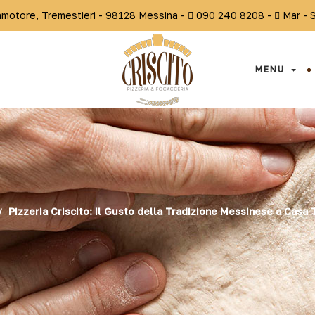
otore, Tremestieri - 98128 Messina -
090 240 8208 -
Mar - 
MENU
Pizzeria Criscito: Il Gusto della Tradizione Messinese a Casa 