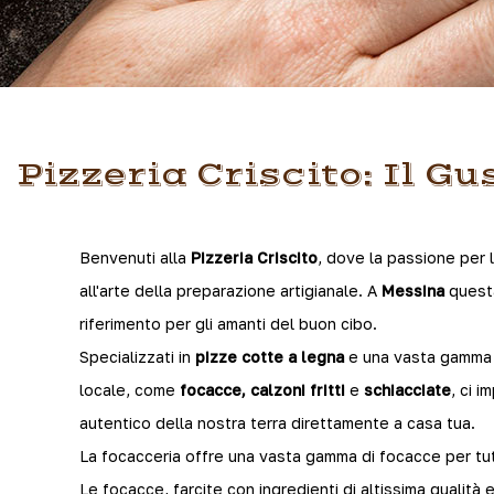
Pizzeria Criscito: Il 
Benvenuti alla
Pizzeria Criscito
, dove la passione per 
all'arte della preparazione artigianale. A
Messina
questa
riferimento per gli amanti del buon cibo.
Specializzati in
pizze cotte a legna
e una vasta gamma di
locale, come
focacce, calzoni fritti
e
schiacciate
, ci 
autentico della nostra terra direttamente a casa tua.
La focacceria offre una vasta gamma di focacce per tutti 
Le focacce, farcite con ingredienti di altissima qualità e