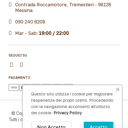
Contrada Roccamotore, Tremestieri - 98128
Messina
090 240 8208
Mar - Sab:
19:00 / 22:00
SEGUICI SU
PAGAMENTO
Questo sito utilizza i cookie per migliorare
l'esperienza dei propri utenti. Procedendo
con la navigazione acconsenti all'utilizzo
© Copyright 2025 Criscito s.n.c. p. iva 03496010830 |
dei cookie.
Privacy Policy
Tutti i diritti sono riservati | Made with by
LoWeb Agency
Non Accetto
Accetto