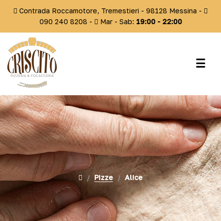
Contrada Roccamotore, Tremestieri - 98128 Messina -
090 240 8208 -
Mar - Sab:
19:00 -
22:00
navi
☰
Togg
Pizze
Alice