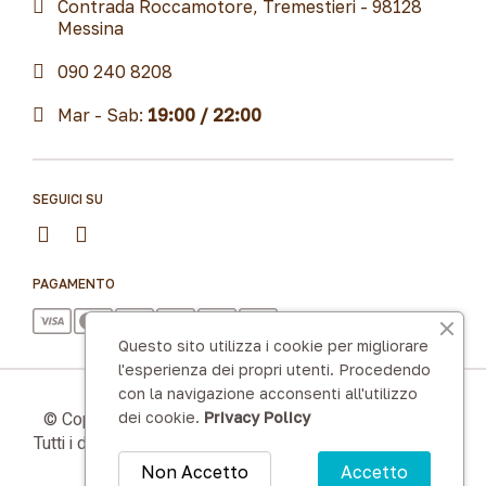
Contrada Roccamotore, Tremestieri - 98128
Messina
090 240 8208
Mar - Sab:
19:00 / 22:00
SEGUICI SU
PAGAMENTO
Questo sito utilizza i cookie per migliorare
l'esperienza dei propri utenti. Procedendo
con la navigazione acconsenti all'utilizzo
© Copyright 2025 Criscito s.n.c. p. iva 03496010830 |
dei cookie.
Privacy Policy
Tutti i diritti sono riservati | Made with by
LoWeb Agency
Non Accetto
Accetto
Cookies & Privacy Policy